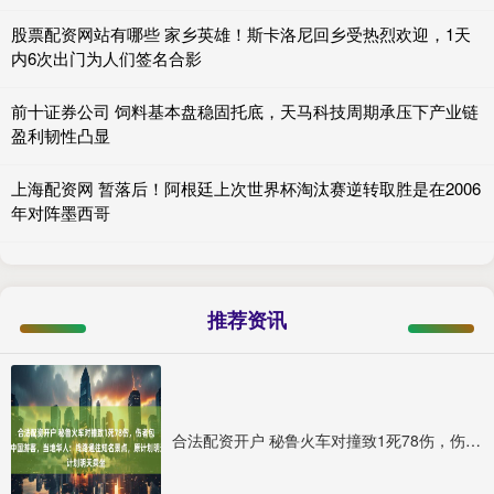
股票配资网站有哪些 家乡英雄！斯卡洛尼回乡受热烈欢迎，1天
内6次出门为人们签名合影
前十证券公司 饲料基本盘稳固托底，天马科技周期承压下产业链
盈利韧性凸显
上海配资网 暂落后！阿根廷上次世界杯淘汰赛逆转取胜是在2006
年对阵墨西哥
推荐资讯
合法配资开户 秘鲁火车对撞致1死78伤，伤者包括4名中国游客，当地华人：线路通往知名景点，原计划明天乘坐