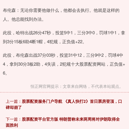
布伦森：无论你需要他做什么，他都会去执行。他就是这样的
人。他总能找到办法。
此役，哈特出战26分47秒，投篮5中1，三分3中0，罚球1中1，拿
到3分15板6助4断1帽，4犯规，正负值+22。
此役，布伦森出战37分03秒，投篮31中12，三分9中2，罚球4中
4，拿到30分3板2助，4失误，2犯规十大股票配资网站，正负值+
6。
恒正网官网提示：文章来自网络，不代表本站观点。
上一篇：
股票配资服务门户导航 《真人快打2》首日票房登顶，口
碑却崩了
下一篇：
股票配资平台官方版 特朗普称未来两周将对伊朗取得全
面胜利