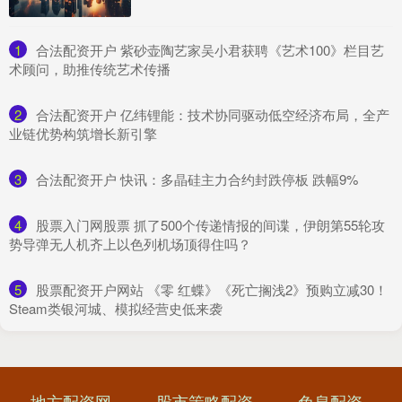
1
​合法配资开户 紫砂壶陶艺家吴小君获聘《艺术100》栏目艺
术顾问，助推传统艺术传播
2
​合法配资开户 亿纬锂能：技术协同驱动低空经济布局，全产
业链优势构筑增长新引擎
3
​合法配资开户 快讯：多晶硅主力合约封跌停板 跌幅9%
4
​股票入门网股票 抓了500个传递情报的间谍，伊朗第55轮攻
势导弹无人机齐上以色列机场顶得住吗？
5
​股票配资开户网站 《零 红蝶》《死亡搁浅2》预购立减30！
Steam类银河城、模拟经营史低来袭
地方配资网
股市策略配资
免息配资