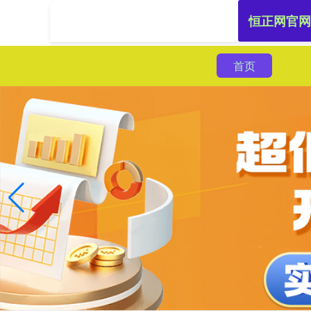
恒正网官网
首页