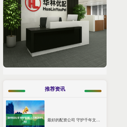
推荐资讯
最好的配资公司 守护千年文脉，让戏剧绽放时代华彩