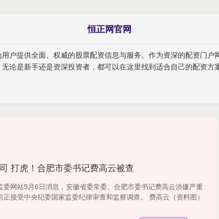
恒正网官网
为用户提供全面、权威的股票配资信息与服务。作为资深的配资门户
。无论是新手还是资深投资者，都可以在这里找到适合自己的配资方
司 打虎！合肥市委书记费高云被查
监委网站5月6日消息，安徽省委常委、合肥市委书记费高云涉嫌严重
前正接受中央纪委国家监委纪律审查和监察调查。 费高云（资料图）