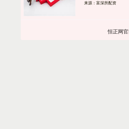
来源：富深所配资
恒正网官