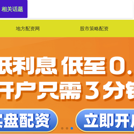
 相关话题
地方配资网
股市策略配资